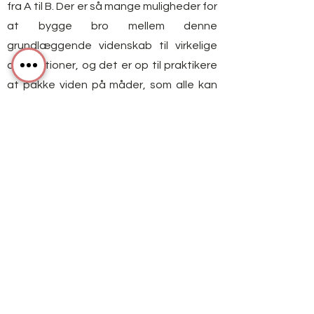
fra A til B. Der er så mange muligheder for
at bygge bro mellem denne
grundlæggende videnskab til virkelige
applikationer, og det er op til praktikere
at pakke viden på måder, som alle kan
forstå og bruge.
Det har jeg tænkt mig at blive ved med
med villiv. For mig handler det ikke kun om
at få viden, det handler om, hvad du gør
med det, og hvordan du bruger det.
Personlig
Jeg er født og opvokset i Pittsburgh,
mestrenes hjemsted. Jeg mødte min
kæreste gennem 10 år og flyttede til
Orlando i 6 år. Vi, med mine hunde Bear &