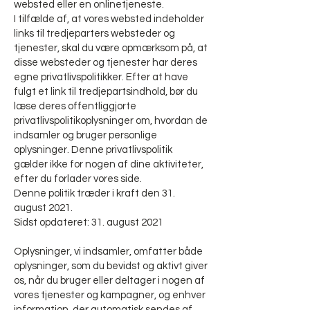
websted eller en onlinetjeneste.
I tilfælde af, at vores websted indeholder
links til tredjeparters websteder og
tjenester, skal du være opmærksom på, at
disse websteder og tjenester har deres
egne privatlivspolitikker. Efter at have
fulgt et link til tredjepartsindhold, bør du
læse deres offentliggjorte
privatlivspolitikoplysninger om, hvordan de
indsamler og bruger personlige
oplysninger. Denne privatlivspolitik
gælder ikke for nogen af dine aktiviteter,
efter du forlader vores side.
Denne politik træder i kraft den 31.
august 2021.
Sidst opdateret: 31. august 2021
Oplysninger, vi indsamler, omfatter både
oplysninger, som du bevidst og aktivt giver
os, når du bruger eller deltager i nogen af
vores tjenester og kampagner, og enhver
information, der automatisk sendes af