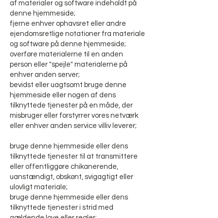
af materialer og software indeholdt på
denne hjemmeside;
fjerne enhver ophavsret eller andre
ejendomsretlige notationer fra materiale
og software på denne hjemmeside;
overføre materialerne til en anden
person eller "spejle" materialerne på
enhver anden server;
bevidst eller uagtsomt bruge denne
hjemmeside eller nogen af dens
tilknyttede tjenester på en måde, der
misbruger eller forstyrrer vores netværk
eller enhver anden service villiv leverer;
bruge denne hjemmeside eller dens
tilknyttede tjenester til at transmittere
eller offentliggøre chikanerende,
uanstændigt, obskønt, svigagtigt eller
ulovligt materiale;
bruge denne hjemmeside eller dens
tilknyttede tjenester i strid med
gældende love eller regler;