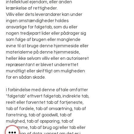
intellektuel ejendom, eller anden
krænkelse af rettigheder.
Villiv eller dets leverandører kan under
ingen omstændigheder holdes
ansvarlige for følgetab, som du eller
nogen tredjepart lider eller pådrager sig
som følge af brugen eller manglende
evne til at bruge denne hjemmeside eller
materialerne på denne hjemmeside,
heller ikke selvom villiv eller en autoriseret
repræsentant er blevet underrettet
mundtligt eller skriftligt om muligheden
for en sådan skade.
I forbindelse med denne aftale omfatter
"følgetab" ethvert følgetab, indirekte tab,
reelt eller forventet tab af fortjeneste,
tab af fordele, tab af omsætning, tab af
forretning, tab af goodwill, tab af
mulighed, tab af opsparing, tab af
omdømme, tab af brug og/eller tab eller
korruption af data, uanset om det er i