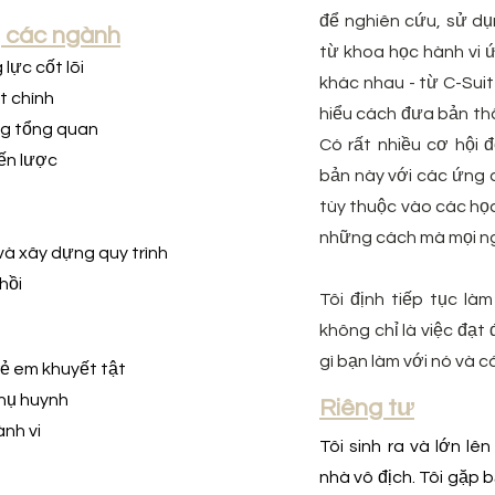
để nghiên cứu, sử dụ
g các ngành
từ khoa học hành vi 
lực cốt lõi
khác nhau - từ C-Sui
t chính
hiểu cách đưa bản th
ng tổng quan
Có rất nhiều cơ hội 
ến lược
bản này với các ứng 
tùy thuộc vào các học
những cách mà mọi ng
 và xây dựng quy trình
hồi
Tôi định tiếp tục làm 
không chỉ là việc đạt
gì bạn làm với nó và 
trẻ em khuyết tật
phụ huynh
Riêng tư
ành vi
Tôi sinh ra và lớn l
nhà vô địch. Tôi gặp 