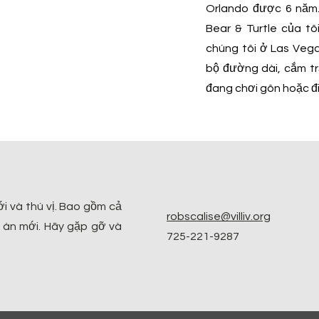
Orlando được 6 năm.
Bear & Turtle của tô
chúng tôi ở Las Vega
bộ đường dài, cắm trạ
đang chơi gôn hoặc đi
ới và thú vị. Bao gồm cả
robscalise@villiv.org
ự án mới. Hãy gặp gỡ và
725-221-9287