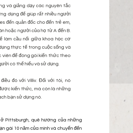
ng và giảng dạy các nguyên tắc
ứng dụng để giúp rất nhiều người
tes đến quản đốc cho đến trẻ em,
ân hoặc người của họ từ A đến B.
để làm cầu nối giữa khoa học cơ
dụng thực tế trong cuộc sống và
 viên để đóng gói kiến thức theo
ười có thể hiểu và sử dụng.
điều đó với Villiv. Đối với tôi, nó
 được kiến thức, mà còn là những
cách bạn sử dụng nó.
ên ở Pittsburgh, quê hương của những
bạn gái 10 năm của mình và chuyển đến