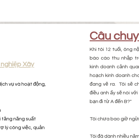
Câu chu
Khi tôi 12 tuổi, ông n
báo cáo thu nhập tr
nghiệp Xây
kinh doanh cảnh qua
hoạch kinh doanh cho
 dịch vụ và hoạt động,
đang vẽ ra.
Tôi sẽ c
điều anh ấy sẽ nói với
bạn đi từ A đến B?"
n
i tăng năng suất
Tôi chưa bao giờ ngừn
ợ lý công việc, quản
Tôi đã dành nhiều năm,