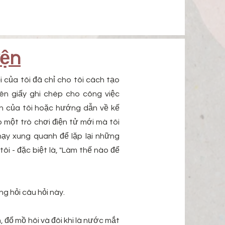
yện
ội của tôi đã chỉ cho tôi cách tạo
ên giấy ghi chép cho công việc
n của tôi hoặc hướng dẫn về kế
 một trò chơi điện tử mới mà tôi
hạy xung quanh để lặp lại những
 tôi - đặc biệt là, "Làm thế nào để
g hỏi câu hỏi này.
 đổ mồ hôi và đôi khi là nước mắt