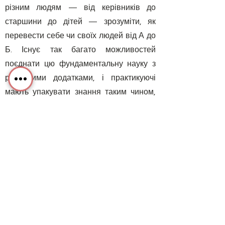
різним людям — від керівників до
старшини до дітей — зрозуміти, як
перевести себе чи своїх людей від А до
Б. Існує так багато можливостей
поєднати цю фундаментальну науку з
реальними додатками, і практикуючі
мають упакувати знання таким чином,
щоб кожен міг зрозуміти та
використовувати.
Я маю намір продовжувати робити саме
це з villiv. Для мене справа не лише в
отриманні знань, а в тому, що ви з ними
робите і як ви їх використовуєте.
Особистий