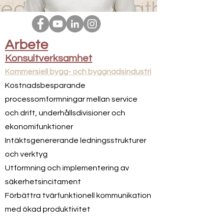
Arbete
Konsultverksamhet
Kommersiell bygg- och byggnadsindustri
Kostnadsbesparande
processomformningar mellan service
och drift, underhållsdivisioner och
ekonomifunktioner
Intäktsgenererande ledningsstrukturer
och verktyg
Utformning och implementering av
säkerhetsincitament
Förbättra tvärfunktionell kommunikation
med ökad produktivitet