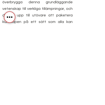
överbrygga denna grundläggande
vetenskap till verkliga tillämpningar, och
det är upp till utövare att paketera
kunskapen på ett sätt som alla kan
förstå och använda.
Jag tänker fortsätta göra just det med
villiv. För mig handlar det inte bara om att
få kunskap, det är vad du gör med den
och hur du använder den.
Personlig
Jag är född och uppvuxen i Pittsburgh,
mästarnas hem. Jag träffade min
flickvän i 10 år och flyttade till Orlando i 6
år. Vi, med mina hundar Bear & Turtle, har
gjort vårt permanenta hem i Las Vegas