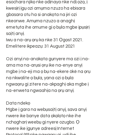
esochara njikọ nke ọdịnaya nke ndị ọzọ, ị
kwesịrị ịgụ ozi amụma nzuzo ha ebisara
gbasara otu ha si anakọta na jiri ozi
nkeonwe. Amụma nzuzo a anaghị
emetụta ihe omume gị ọ bụla mgbe ịpụsịrị
saịtị anyị.
Iwu a na-arụ ọrụ ka nke 31 Ọgọst 2021.
Emelitere ikpeazụ: 31 August 2021
Ozi anyị na-anakọta gụnyere ma ozi ị na-
ama ma na-arụsi ọrụ ike na-enye anyị
mgbe ị na-eji ma ọ bụ na-ekere òkè na ọrụ
na nkwalite ọ bụla, yana ozi ọ bụla
ngwaọrụ gị zitere na-akpaghị aka mgbe ị
na-enweta ngwaahịa na ọrụ anyị.
Data ndekọ
Mgbe ị gara na webụsaịtị anyị, sava anyị
nwere ike banye data ọkọlọtọ nke ihe
nchọgharị weebụ gị nyere ozugbo. Ọ
nwere ike ịgụnye adreesị Internet
Protocol (IP) nke ngwaọrụ gị, ụdị ihe