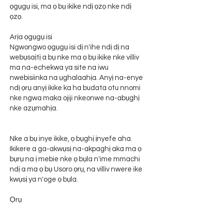
ọgụgụ isi, ma ọ bụ ikike ndị ọzọ nke ndị
ọzọ.
Arịa ọgụgụ isi
Ngwongwo ọgụgụ isi dị n'ihe ndị dị na
webụsaịtị a bụ nke ma ọ bụ ikike nke villiv
ma na-echekwa ya site na iwu
nwebisiinka na ụghalaahịa. Anyị na-enye
ndị ọrụ anyị ikike ka ha budata otu nnomi
nke ngwa maka ojiji nkeonwe na-abụghị
nke azụmahịa.
Nke a bụ inye ikike, ọ bụghị ịnyefe aha.
Ikikere a ga-akwụsị na-akpaghị aka ma ọ
bụrụ na ị mebie nke ọ bụla n'ime mmachi
ndị a ma ọ bụ Usoro ọrụ, na villiv nwere ike
kwụsị ya n'oge ọ bụla.
Ọrụ