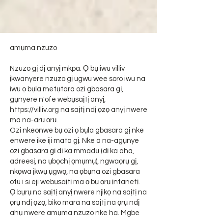
amụma nzuzo
Nzuzo gị dị anyị mkpa. Ọ bụ iwu villiv
ịkwanyere nzuzo gị ugwu wee soro iwu na
iwu ọ bụla metụtara ozi gbasara gị,
gụnyere n'ofe webụsaịtị anyị,
https://villiv.org
na saịtị ndị ọzọ anyị nwere
ma na-arụ ọrụ.
Ozi nkeonwe bụ ozi ọ bụla gbasara gị nke
enwere ike iji mata gị. Nke a na-agụnye
ozi gbasara gị dị ka mmadụ (dị ka aha,
adreesị, na ụbọchị ọmụmụ), ngwaọrụ gị,
nkọwa ịkwụ ụgwọ, na ọbụna ozi gbasara
otu i si eji webụsaịtị ma ọ bụ ọrụ ịntanetị.
Ọ bụrụ na saịtị anyị nwere njikọ na saịtị na
ọrụ ndị ọzọ, biko mara na saịtị na ọrụ ndị
ahụ nwere amụma nzuzo nke ha. Mgbe