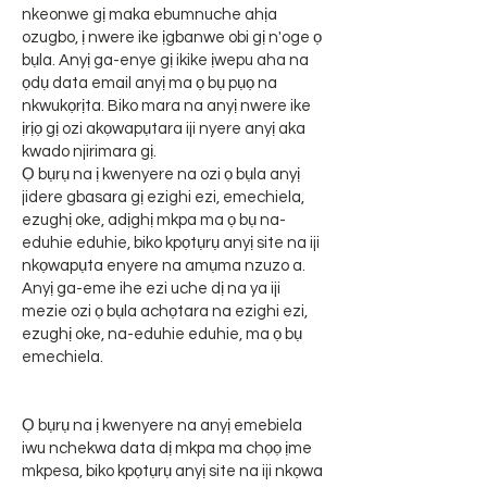
nkeonwe gị maka ebumnuche ahịa
ozugbo, ị nwere ike ịgbanwe obi gị n'oge ọ
bụla. Anyị ga-enye gị ikike ịwepu aha na
ọdụ data email anyị ma ọ bụ pụọ na
nkwukọrịta. Biko mara na anyị nwere ike
ịrịọ gị ozi akọwapụtara iji nyere anyị aka
kwado njirimara gị.
Ọ bụrụ na ị kwenyere na ozi ọ bụla anyị
jidere gbasara gị ezighi ezi, emechiela,
ezughị oke, adịghị mkpa ma ọ bụ na-
eduhie eduhie, biko kpọtụrụ anyị site na iji
nkọwapụta enyere na amụma nzuzo a.
Anyị ga-eme ihe ezi uche dị na ya iji
mezie ozi ọ bụla achọtara na ezighi ezi,
ezughị oke, na-eduhie eduhie, ma ọ bụ
emechiela.
Ọ bụrụ na ị kwenyere na anyị emebiela
iwu nchekwa data dị mkpa ma chọọ ịme
mkpesa, biko kpọtụrụ anyị site na iji nkọwa