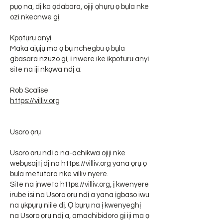
pụọ na, dị ka ọdabara, ojiji ọhụrụ ọ bụla nke
ozi nkeonwe gị.
Kpọtụrụ anyị
Maka ajụjụ ma ọ bụ nchegbu ọ bụla
gbasara nzuzo gị, ị nwere ike ịkpọtụrụ anyị
site na iji nkọwa ndị a:
Rob Scalise
https://villiv.org
Usoro ọrụ
Usoro ọrụ ndị a na-achịkwa ojiji nke
webụsaịtị dị na
https://villiv.org
yana ọrụ ọ
bụla metụtara nke villiv nyere.
Site na ịnweta
https://villiv.org
, ị kwenyere
irube isi na Usoro ọrụ ndị a yana ịgbaso iwu
na ụkpụrụ niile dị. Ọ bụrụ na ị kwenyeghị
na Usoro ọrụ ndị a, amachibidoro gị iji ma ọ