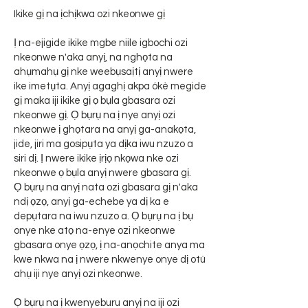
Ikike gị na ịchịkwa ozi nkeonwe gị
Ị na-ejigide ikike mgbe niile igbochi ozi
nkeonwe n'aka anyị, na nghọta na
ahụmahụ gị nke weebụsaịtị anyị nwere
ike imetụta. Anyị agaghị akpa ókè megide
gị maka iji ikike gị ọ bụla gbasara ozi
nkeonwe gị. Ọ bụrụ na ị nye anyị ozi
nkeonwe ị ghọtara na anyị ga-anakọta,
jide, jiri ma gosipụta ya dịka iwu nzuzo a
siri dị. Ị nwere ikike ịrịọ nkọwa nke ozi
nkeonwe ọ bụla anyị nwere gbasara gị.
Ọ bụrụ na anyị nata ozi gbasara gị n'aka
ndị ọzọ, anyị ga-echebe ya dị ka e
depụtara na iwu nzuzo a. Ọ bụrụ na ị bụ
onye nke atọ na-enye ozi nkeonwe
gbasara onye ọzọ, ị na-anọchite anya ma
kwe nkwa na ị nwere nkwenye onye dị otú
ahụ iji nye anyị ozi nkeonwe.
Ọ bụrụ na ị kwenyeburu anyị na iji ozi