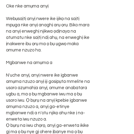
Oke nke amụma anyị
Webụsaịtị anyị nwere ike ijikọ na saịtị
mpụga nke anyị anaghị arụ ọrụ. Biko mara
na anyị enweghị njikwa ọdịnaya na
atumatu nke saịtị ndị ahụ, na enweghị ike
ịnakwere ibu ọrụ ma ọ bụ ụgwọ maka
omume nzuzo ha.
Mgbanwe na amụma a
N'uche anyị, anyị nwere ike ịgbanwe
amụma nzuzo anyị iji gosipụta mmelite na
usoro azụmahịa anyị, omume anabatara
ugbu a, ma ọ bụ mgbanwe iwu ma ọ bụ
usoro iwu. Ọ bụrụ na anyị kpebie ịgbanwe
amụma nzuzo a, anyị ga-etinye
mgbanwe ndị a n'otu njikọ ahụ nke ị na-
enweta iwu nzuzo a.
Ọ bụrụ na iwu chọrọ, anyị ga-enweta ikike
gị ma ọ bụ nye gị ohere ịbanye ma ọ bụ