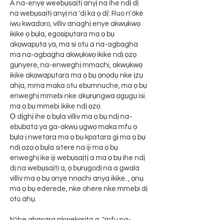
A na-enye weebụsaịtị anyị na ihe ndị dị
na webụsaịtị anyị na 'dị ka ọ dị'. Ruo n'ókè
iwu kwadoro, villiv anaghị enye akwụkwọ
ikike ọ bụla, egosipụtara ma ọ bụ
akọwapụta ya, ma si otú a na-agbagha
ma na-agbagha akwụkwọ ikike ndị ọzọ
gụnyere, na-enweghị mmachi, akwụkwọ
ikike akọwapụtara ma ọ bụ ọnọdụ nke ịzụ
ahịa, mma maka otu ebumnuche, ma ọ bụ
enweghị mmebi nke akụrụngwa ọgụgụ isi.
ma ọ bụ mmebi ikike ndị ọzọ.
Ọ dịghị ihe ọ bụla villiv ma ọ bụ ndị na-
ebubata ya ga-akwụ ụgwọ maka mfu ọ
bụla ị nwetara ma ọ bụ kpatara gị ma ọ bụ
ndị ọzọ ọ bụla sitere na iji ma ọ bụ
enweghị ike iji webụsaịtị a ma ọ bụ ihe ndị
dị na webụsaịtị a, ọ bụrụgodị na a gwala
villiv ma ọ bụ onye nnọchi anya ikike. , ọnụ
ma ọ bụ ederede, nke ohere nke mmebi dị
otú ahụ.
N'ihe gbasara nkwekọrịta a, "mfu na-