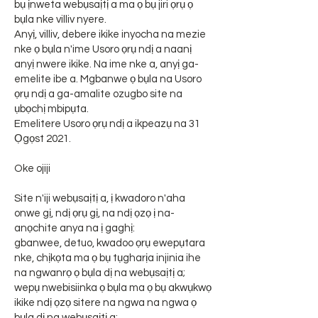
bụ ịnweta webụsaịtị a ma ọ bụ jiri ọrụ ọ
bụla nke villiv nyere.
Anyị, villiv, debere ikike inyocha na mezie
nke ọ bụla n'ime Usoro ọrụ ndị a naanị
anyị nwere ikike. Na ime nke a, anyị ga-
emelite ibe a. Mgbanwe ọ bụla na Usoro
ọrụ ndị a ga-amalite ozugbo site na
ụbọchị mbipụta.
Emelitere Usoro ọrụ ndị a ikpeazụ na 31
Ọgọst 2021.
Oke ojiji
Site n'iji webụsaịtị a, ị kwadoro n'aha
onwe gị, ndị ọrụ gị, na ndị ọzọ ị na-
anọchite anya na ị gaghị:
gbanwee, detuo, kwadoo ọrụ ewepụtara
nke, chịkọta ma ọ bụ tụgharịa injinia ihe
na ngwanrọ ọ bụla dị na webụsaịtị a;
wepụ nwebisiinka ọ bụla ma ọ bụ akwụkwọ
ikike ndị ọzọ sitere na ngwa na ngwa ọ
bụla dị na webụsaịtị a;