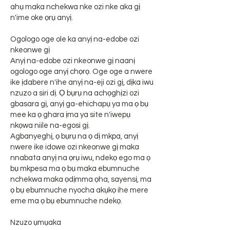
ahụ maka nchekwa nke ozi nke aka gị
n'ime oke ọrụ anyị.
Ogologo oge ole ka anyị na-edobe ozi
nkeonwe gị
Anyị na-edobe ozi nkeonwe gị naanị
ogologo oge anyị chọrọ. Oge oge a nwere
ike ịdabere n'ihe anyị na-eji ozi gị, dịka iwu
nzuzo a siri dị. Ọ bụrụ na achọghịzi ozi
gbasara gị, anyị ga-ehichapụ ya ma ọ bụ
mee ka ọ ghara ịma ya site n'iwepụ
nkọwa niile na-egosi gị.
Agbanyeghị, ọ bụrụ na ọ dị mkpa, anyị
nwere ike idowe ozi nkeonwe gị maka
nnabata anyị na ọrụ iwu, ndekọ ego ma ọ
bụ mkpesa ma ọ bụ maka ebumnuche
nchekwa maka ọdịmma ọha, sayensị, ma
ọ bụ ebumnuche nyocha akụkọ ihe mere
eme ma ọ bụ ebumnuche ndekọ.
Nzuzo ụmụaka