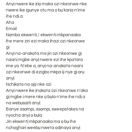
Anyị nwere ike ịrịọ maka ozi nkeonwe nke
nwere ike ịgụnye otu ma ọ bụ karịa n'ime
ihe ndị a:
Aha
Email
Nọmba ekwentị / ekwentị mkpanaaka
Ihe mere ziri ezi maka ịhazi ozi nkeonwe
gị
Anyị na-anakọta ma jiri ozi nkeonwe gị
naanị mgbe anyị nwere ezi ihe kpatara
ime ya. N'ebe a, anyị na-anakọta naanị
ozi nkeonwe dị ezigbo mkpa iji nye gị ọrụ
anyị.
Nchịkọta na ojiji nke ozi
Anyị nwere ike ịnakọta ozi nkeonwe n'aka
gị mgbe ị mere nke ọ bụla n'ime ihe ndị a
na webụsaịtị anyị:
Banye asọmpi, asọmpi, sweepstakes na
nyocha anyị ọ bụla
Jiri ekwentị mkpanaaka ma ọ bụ ihe
nchọgharị weebụ nweta ọdịnaya anyị