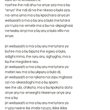
nyefee ihe ndị ahụ na onye ọzọ ma ọ bụ
"enyo" ihe ndị dị na ihe nkesa ọ bụla ọzọ;
na-ama ụma ma ọ bụ kpachara anya jiri
webụsaịtị a ma ọ bụ ọrụ ọ bụla metụtara
ya n'ụzọ na-emebi ma ọ bụ na-akpaghasị
netwọkụ anyị ma ọ bụ ọrụ ọ bụla villiv na-
enye;
jiri webụsaịtị a ma ọ bụ ọrụ metụtara ya
bufee ma ọ bụ bipụta ihe egwu ọ bụla,
adịghị mma, ihe rụrụ arụ, aghụghọ, ma ọ
bụ ihe megidere iwu;
jiri webụsaịtị a ma ọ bụ ọrụ metụtara ya
mebiri iwu ma ọ bụ ụkpụrụ ọ bụla dị;
jiri webụsaịtị a na njikọta na izipu mgbasa
ozi na-akwadoghị ma ọ bụ spam;
iwe ihe ubi, chịkọta, ma ọ bụ kpokọta data
onye ọrụ na-enweghị nkwenye onye ọrụ;
ma ọ bụ
jiri webụsaịtị a ma ọ bụ ọrụ metụtara ya
n'ụzọ nwere ike imebi nzuzo, ikike ikike