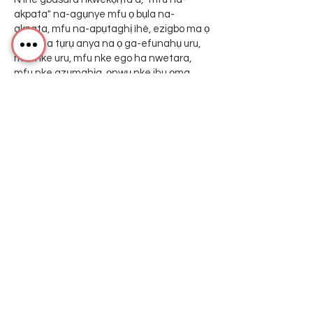
akpata" na-agụnye mfu ọ bụla na-
akpata, mfu na-apụtaghị ìhè, ezigbo ma ọ
bụ nke a tụrụ anya na ọ ga-efunahụ uru,
mfu nke uru, mfu nke ego ha nwetara,
mfu nke azụmahịa, ọnwụ nke ihu ọma,
ọnwụ ohere, mfu nke ego. ọnwụ nke aha,
ọnwụ nke ojiji na/ma ọ bụ mfu ma ọ bụ
nrụrụ aka nke data, ma n'okpuru iwu,
nkwekọrịta, nha nha nha nha, nhụsianya
(gụnyere nleghara anya), ụgwọ, ma ọ bụ
ihe ọzọ.
N'ihi na ụfọdụ ikike anaghị ekwe ka
mmachi na akwụkwọ ikike pụtara, ma ọ bụ
mmachi nke ụgwọ maka mmebi ma ọ bụ
nke ndapụta, oke ndị a nwere ike ọ gaghị
emetụta gị.
Ịdị mma nke ihe onwunwe
Ihe ndị pụtara na webụsaịtị anyị abụghị
nke zuru oke ma bụrụ naanị maka
ebumnuche ozi izugbe. villiv anaghị enye