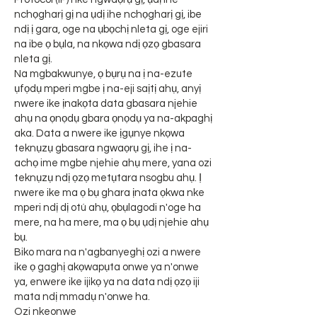
nchọgharị gị na ụdị ihe nchọgharị gị, ibe
ndị ị gara, oge na ụbọchị nleta gị, oge ejiri
na ibe ọ bụla, na nkọwa ndị ọzọ gbasara
nleta gị.
Na mgbakwunye, ọ bụrụ na ị na-ezute
ụfọdụ mperi mgbe ị na-eji saịtị ahụ, anyị
nwere ike ịnakọta data gbasara njehie
ahụ na ọnọdụ gbara ọnọdụ ya na-akpaghị
aka. Data a nwere ike ịgụnye nkọwa
teknụzụ gbasara ngwaọrụ gị, ihe ị na-
achọ ime mgbe njehie ahụ mere, yana ozi
teknụzụ ndị ọzọ metụtara nsogbu ahụ. Ị
nwere ike ma ọ bụ ghara ịnata ọkwa nke
mperi ndị dị otú ahụ, ọbụlagodi n'oge ha
mere, na ha mere, ma ọ bụ ụdị njehie ahụ
bụ.
Biko mara na n'agbanyeghị ozi a nwere
ike ọ gaghị akọwapụta onwe ya n'onwe
ya, enwere ike ijikọ ya na data ndị ọzọ iji
mata ndị mmadụ n'onwe ha.
Ozi nkeonwe