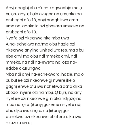
Anyị anaghị ebu n'uche ngwaahịa ma ọ
bụ ọrụ anyị ọ bụla ozugbo na ụmụaka na-
erubeghị afọ 13, anyị anaghịkwa ama
ụma na-anakọta ozi gbasara ụmụaka na-
erubeghị afọ 13.
Nyefe ozi nkeonwe nke mba ụwa
A na-echekwa na/ma ọ bụ hazie ozi
nkeonwe anyị na United States, ma ọ bụ
ebe anyị ma ọ bụ ndị mmekọ anyị, ndị
mmekọ, na ndị na-eweta ndị ọzọ na-
edobe akụrụngwa.
Mba ndị anyị na-echekwara, hazie, ma ọ
bụ bufee ozi nkeonwe gị nwere ike ọ
gaghị enwe otu iwu nchekwa data dị ka
obodo ị nyere ozi na mbụ. Ọ bụrụ na anyị
nyefee ozi nkeonwe gị n'aka ndị ọzọ na
mba ndị ọzọ: (i) anyị ga-eme nnyefe ndị
ahụ dịka iwu chọrọ; na (ii) anyị ga-
echekwa ozi nkeonwe ebufere dịka iwu
nzuzo a siri dị.