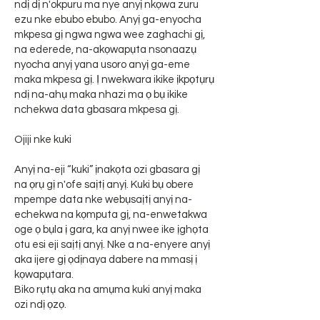
ndị dị n'okpuru ma nye anyị nkọwa zuru
ezu nke ebubo ebubo. Anyị ga-enyocha
mkpesa gị ngwa ngwa wee zaghachi gị,
na ederede, na-akọwapụta nsonaazụ
nyocha anyị yana usoro anyị ga-eme
maka mkpesa gị. Ị nwekwara ikike ịkpọtụrụ
ndị na-ahụ maka nhazi ma ọ bụ ikike
nchekwa data gbasara mkpesa gị.
Ojiji nke kuki
Anyị na-eji “kuki” ịnakọta ozi gbasara gị
na ọrụ gị n'ofe saịtị anyị. Kuki bụ obere
mpempe data nke webụsaịtị anyị na-
echekwa na kọmputa gị, na-enwetakwa
oge ọ bụla ị gara, ka anyị nwee ike ịghọta
otu esi eji saịtị anyị. Nke a na-enyere anyị
aka ijere gị ọdịnaya dabere na mmasị ị
kọwapụtara.
Biko rụtụ aka na amụma kuki anyị maka
ozi ndị ọzọ.