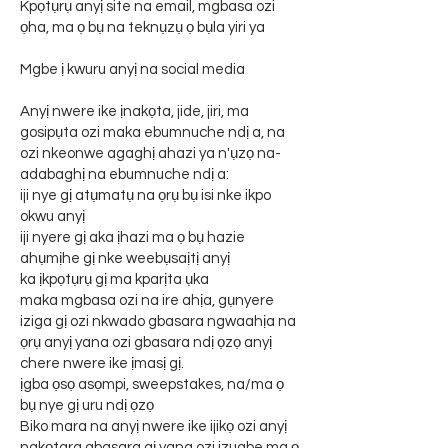
Kpọtụrụ anyị site na email, mgbasa ozi
ọha, ma ọ bụ na teknụzụ ọ bụla yiri ya
Mgbe ị kwuru anyị na social media
Anyị nwere ike ịnakọta, jide, jiri, ma
gosipụta ozi maka ebumnuche ndị a, na
ozi nkeonwe agaghị ahazi ya n'ụzọ na-
adabaghị na ebumnuche ndị a:
iji nye gị atụmatụ na ọrụ bụ isi nke ikpo
okwu anyị
iji nyere gị aka ịhazi ma ọ bụ hazie
ahụmịhe gị nke weebụsaịtị anyị
ka ịkpọtụrụ gị ma kparịta ụka
maka mgbasa ozi na ire ahịa, gụnyere
iziga gị ozi nkwado gbasara ngwaahịa na
ọrụ anyị yana ozi gbasara ndị ọzọ anyị
chere nwere ike ịmasị gị.
ịgba ọsọ asọmpi, sweepstakes, na/ma ọ
bụ nye gị uru ndị ọzọ
Biko mara na anyị nwere ike ijikọ ozi anyị
nakọtara gbasara gị yana ozi izugbe ma ọ