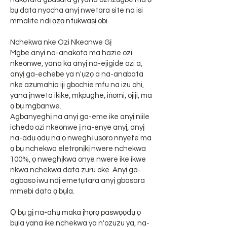
bụ data nyocha anyị nwetara site na isi
mmalite ndị ọzọ ntụkwasị obi.
Nchekwa nke Ozi Nkeonwe Gị
Mgbe anyị na-anakọta ma hazie ozi
nkeonwe, yana ka anyị na-ejigide ozi a,
anyị ga-echebe ya n'ụzọ a na-anabata
nke azụmahịa iji gbochie mfu na izu ohi,
yana ịnweta ikike, mkpughe, iṅomi, ojiji, ma
ọ bụ mgbanwe.
Agbanyeghị na anyị ga-eme ike anyị niile
ichedo ozi nkeonwe ị na-enye anyị, anyị
na-adụ ọdụ na ọ nweghị usoro nnyefe ma
ọ bụ nchekwa eletrọnịkị nwere nchekwa
100%, ọ nweghịkwa onye nwere ike ikwe
nkwa nchekwa data zuru oke. Anyị ga-
agbaso iwu ndị emetụtara anyị gbasara
mmebi data ọ bụla.
Ọ bụ gị na-ahụ maka ịhọrọ paswọọdụ ọ
bụla yana ike nchekwa ya n'ozuzu ya, na-