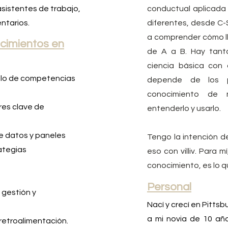
sistentes de trabajo,
conductual aplicada
ntarios.
diferentes, desde C-
a comprender cómo ll
cimientos en
de A a B. Hay tant
ciencia básica con a
ollo de competencias
depende de los p
conocimiento de
res clave de
entenderlo y usarlo.
de datos y paneles
Tengo la intención d
rategias
eso con villiv. Para m
conocimiento, es lo q
Personal
 gestión y
Nací y crecí en Pitts
a mi novia de 10 añ
retroalimentación.