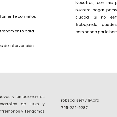
Nosotros, con mis 
nuestro hogar per
ctamente con niños
ciudad. Si no es
trabajando, puede
ntrenamiento para
caminando por la her
es de intervención
nuevas y emocionantes
robscalise@villiv.org
esarrollos de PIC's y
725-221-9287
ontrémonos y tengamos