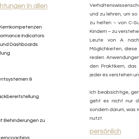
htungen in allen
Verhaltenswissensch
und zu lehren, um so
zu helfen – von C-Su
n Kernkompetenzen
Kindern – zu verstehe
ormance Indicators
Leute von A nach 
 und Dashboards
Möglichkeiten, diese
klung
realen Anwendungen 
den Praktikern, das
jeder es verstehen u
entsystemen &
Ich beabsichtige, gena
ckbereitstellung
geht es nicht nur d
sondern darum, was 
nutzt.
mit Behinderungen zu
persönlich
terncoaching