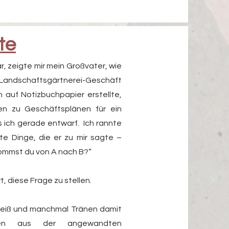
te
ar, zeigte mir mein Großvater, wie
dschaftsgärtnerei-Geschäft
auf Notizbuchpapier erstellte,
en zu Geschäftsplänen für ein
s ich gerade entwarf.
Ich rannte
e Dinge, die er zu mir sagte –
ommst du von A nach B?“
, diese Frage zu stellen.
weiß und manchmal Tränen damit
ipien aus der angewandten