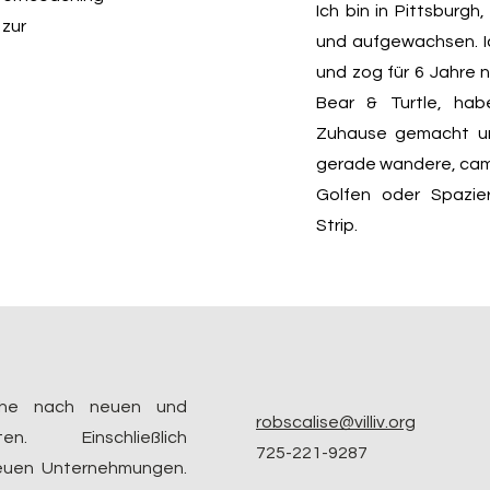
Ich bin in Pittsburg
 zur
und aufgewachsen. Ic
und zog für 6 Jahre 
Bear & Turtle, ha
Zuhause gemacht und
gerade wandere, camp
Golfen oder Spazi
Strip.
che nach neuen und
robscalise@villiv.org
en. Einschließlich
725-221-9287
neuen Unternehmungen.