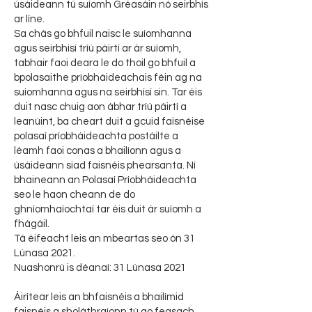
úsáideann tú suíomh Gréasáin nó seirbhís
ar líne.
Sa chás go bhfuil naisc le suíomhanna
agus seirbhísí tríú páirtí ar ár suíomh,
tabhair faoi deara le do thoil go bhfuil a
bpolasaithe príobháideachais féin ag na
suíomhanna agus na seirbhísí sin. Tar éis
duit nasc chuig aon ábhar tríú páirtí a
leanúint, ba cheart duit a gcuid faisnéise
polasaí príobháideachta postáilte a
léamh faoi conas a bhailíonn agus a
úsáideann siad faisnéis phearsanta. Ní
bhaineann an Polasaí Príobháideachta
seo le haon cheann de do
ghníomhaíochtaí tar éis duit ár suíomh a
fhágáil.
Tá éifeacht leis an mbeartas seo ón 31
Lúnasa 2021.
Nuashonrú is déanaí: 31 Lúnasa 2021
Áirítear leis an bhfaisnéis a bhailímid
faisnéis a sholáthraíonn tú go feasach