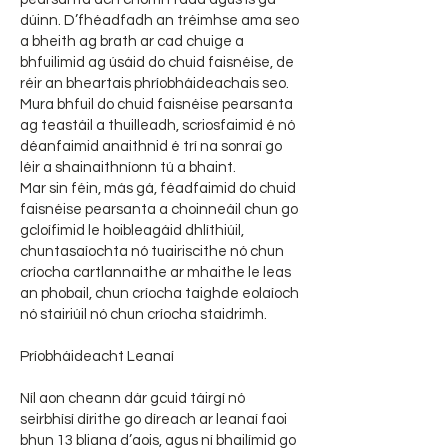
dúinn. D’fhéadfadh an tréimhse ama seo
a bheith ag brath ar cad chuige a
bhfuilimid ag úsáid do chuid faisnéise, de
réir an bheartais phríobháideachais seo.
Mura bhfuil do chuid faisnéise pearsanta
ag teastáil a thuilleadh, scriosfaimid é nó
déanfaimid anaithnid é trí na sonraí go
léir a shainaithníonn tú a bhaint.
Mar sin féin, más gá, féadfaimid do chuid
faisnéise pearsanta a choinneáil chun go
gcloífimid le hoibleagáid dhlíthiúil,
chuntasaíochta nó tuairiscithe nó chun
críocha cartlannaithe ar mhaithe le leas
an phobail, chun críocha taighde eolaíoch
nó stairiúil nó chun críocha staidrimh.
Príobháideacht Leanaí
Níl aon cheann dár gcuid táirgí nó
seirbhísí dírithe go díreach ar leanaí faoi
bhun 13 bliana d’aois, agus ní bhailímid go