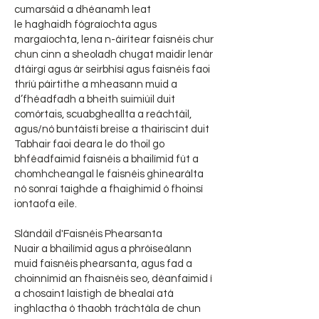
cumarsáid a dhéanamh leat
le haghaidh fógraíochta agus
margaíochta, lena n-áirítear faisnéis chur
chun cinn a sheoladh chugat maidir lenár
dtáirgí agus ár seirbhísí agus faisnéis faoi
thríú páirtithe a mheasann muid a
d’fhéadfadh a bheith suimiúil duit
comórtais, scuabgheallta a reáchtáil,
agus/nó buntáistí breise a thairiscint duit
Tabhair faoi deara le do thoil go
bhféadfaimid faisnéis a bhailímid fút a
chomhcheangal le faisnéis ghinearálta
nó sonraí taighde a fhaighimid ó fhoinsí
iontaofa eile.
Slándáil d'Faisnéis Phearsanta
Nuair a bhailímid agus a phróiseálann
muid faisnéis phearsanta, agus fad a
choinnímid an fhaisnéis seo, déanfaimid í
a chosaint laistigh de bhealaí atá
inghlactha ó thaobh tráchtála de chun