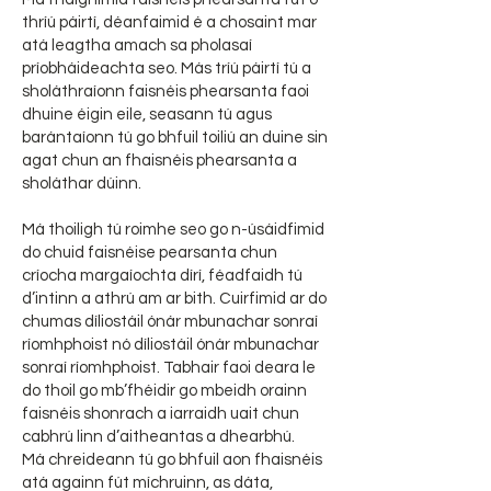
thríú páirtí, déanfaimid é a chosaint mar
atá leagtha amach sa pholasaí
príobháideachta seo. Más tríú páirtí tú a
sholáthraíonn faisnéis phearsanta faoi
dhuine éigin eile, seasann tú agus
barántaíonn tú go bhfuil toiliú an duine sin
agat chun an fhaisnéis phearsanta a
sholáthar dúinn.
Má thoiligh tú roimhe seo go n-úsáidfimid
do chuid faisnéise pearsanta chun
críocha margaíochta dírí, féadfaidh tú
d’intinn a athrú am ar bith. Cuirfimid ar do
chumas díliostáil ónár mbunachar sonraí
ríomhphoist nó díliostáil ónár mbunachar
sonraí ríomhphoist. Tabhair faoi deara le
do thoil go mb’fhéidir go mbeidh orainn
faisnéis shonrach a iarraidh uait chun
cabhrú linn d’aitheantas a dhearbhú.
Má chreideann tú go bhfuil aon fhaisnéis
atá againn fút míchruinn, as dáta,