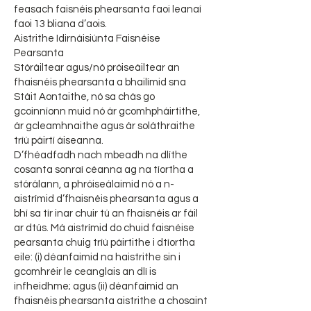
feasach faisnéis phearsanta faoi leanaí
faoi 13 bliana d’aois.
Aistrithe Idirnáisiúnta Faisnéise
Pearsanta
Stóráiltear agus/nó próiseáiltear an
fhaisnéis phearsanta a bhailímid sna
Stáit Aontaithe, nó sa chás go
gcoinníonn muid nó ár gcomhpháirtithe,
ár gcleamhnaithe agus ár soláthraithe
tríú páirtí áiseanna.
D’fhéadfadh nach mbeadh na dlíthe
cosanta sonraí céanna ag na tíortha a
stórálann, a phróiseálaimid nó a n-
aistrímid d’fhaisnéis phearsanta agus a
bhí sa tír inar chuir tú an fhaisnéis ar fáil
ar dtús. Má aistrímid do chuid faisnéise
pearsanta chuig tríú páirtithe i dtíortha
eile: (i) déanfaimid na haistrithe sin i
gcomhréir le ceanglais an dlí is
infheidhme; agus (ii) déanfaimid an
fhaisnéis phearsanta aistrithe a chosaint