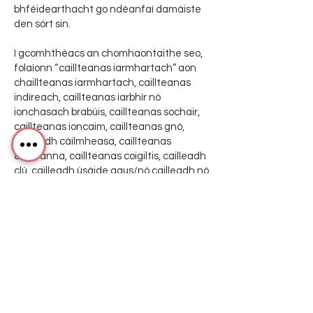
bhféidearthacht go ndéanfaí damáiste
den sórt sin.
I gcomhthéacs an chomhaontaithe seo,
folaíonn “caillteanas iarmhartach” aon
chaillteanas iarmhartach, caillteanas
indíreach, caillteanas iarbhír nó
ionchasach brabúis, caillteanas sochair,
caillteanas ioncaim, caillteanas gnó,
cailleadh cáilmheasa, caillteanas
deiseanna, caillteanas coigiltis, cailleadh
clú, cailleadh úsáide agus/nó cailleadh nó
éilliú sonraí, cibé acu faoi reacht, conradh,
cothromas, tort (lena n-áirítear faillí),
slánaíocht, nó eile.
Toisc nach gceadaíonn dlínsí áirithe
teorainneacha ar bharántas intuigthe,
nó teorainneacha ar dhliteanas i leith
damáistí iarmhartacha nó
teagmhasacha, d’fhéadfadh nach
mbeadh feidhm ag na teorainneacha