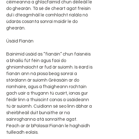
céimeanna a ghlacfaimid chun déileáil le
do ghearán. Tá sé de cheart agat freisin
dul i dteagmháil le comhlacht rialála nó
údarás cosanta sonraí maidir le do
ghearán.
Úsáid Fianán
Bainimid úsáid as “fianáin” chun faisnéis
a bhailiú fút féin agus faoi do
ghníomhaíocht ar fud ár suíomh. Is éard is
fianán ann ná píosa beag sonraí a
stórálann ár suíomh Gréasáin ar do
ríomhaire, agus a fhaigheann rochtain
gach uair a thugann tú cuairt, ionas gur
féidir linn a thuiscint conas a úsáideann
tú ár suíomh. Cuidíonn sé seo linn ábhar a
sheirbheáil duit bunaithe ar na
sainroghanna atá sonraithe agat.
Féach ar ár bPolasaí Fianán le haghaidh
tuilleadh eolais.