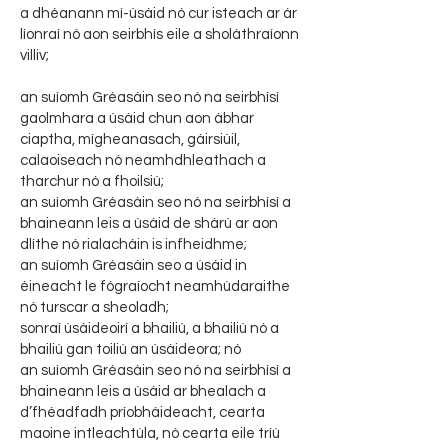
a dhéanann mí-úsáid nó cur isteach ar ár
líonraí nó aon seirbhís eile a sholáthraíonn
villiv;
an suíomh Gréasáin seo nó na seirbhísí
gaolmhara a úsáid chun aon ábhar
ciaptha, mígheanasach, gáirsiúil,
calaoiseach nó neamhdhleathach a
tharchur nó a fhoilsiú;
an suíomh Gréasáin seo nó na seirbhísí a
bhaineann leis a úsáid de shárú ar aon
dlíthe nó rialacháin is infheidhme;
an suíomh Gréasáin seo a úsáid in
éineacht le fógraíocht neamhúdaraithe
nó turscar a sheoladh;
sonraí úsáideoirí a bhailiú, a bhailiú nó a
bhailiú gan toiliú an úsáideora; nó
an suíomh Gréasáin seo nó na seirbhísí a
bhaineann leis a úsáid ar bhealach a
d’fhéadfadh príobháideacht, cearta
maoine intleachtúla, nó cearta eile tríú