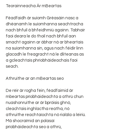
Teorainneacha Ár mBeartas
Féadfaidh ár suíomh Gréasáin nasc a
dhéanamh le suíomhanna seachtracha
nach bhfuil á bhfeidhmiú againn. Tabhair
faoi deara le do thoil nach bhfuil aon
smacht againn ar ábhar ná ar bheartais
na suíomhanna sin, agus nach féidir linn
glacadh le freagracht ná le dliteanas as
a gcleachtais phríobháideachais faoi
seach.
Athruithe ar an mBeartas seo
De réir ár rogha féin, féadfaimid ár
mbeartas príobháideachta a athrú chun
nuashonruithe ar ár bpróisis ghnó,
cleachtais inghlactha reatha, nó
athruithe reachtaíochta nó rialála a léiriú.
Má shocraímid an polasaí
príobháideachta seo a athrú,