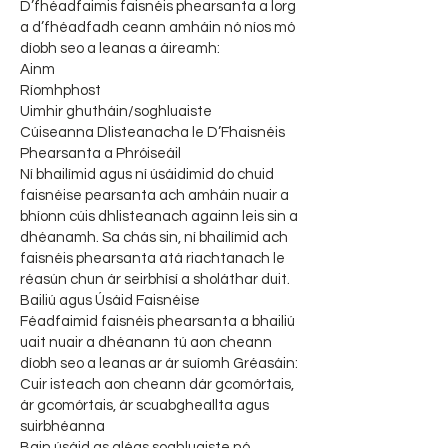
D’fhéadfaimis faisnéis phearsanta a lorg
a d’fhéadfadh ceann amháin nó níos mó
díobh seo a leanas a áireamh:
Ainm
Ríomhphost
Uimhir ghutháin/soghluaiste
Cúiseanna Dlisteanacha le D’Fhaisnéis
Phearsanta a Phróiseáil
Ní bhailímid agus ní úsáidimid do chuid
faisnéise pearsanta ach amháin nuair a
bhíonn cúis dhlisteanach againn leis sin a
dhéanamh. Sa chás sin, ní bhailímid ach
faisnéis phearsanta atá riachtanach le
réasún chun ár seirbhísí a sholáthar duit.
Bailiú agus Úsáid Faisnéise
Féadfaimid faisnéis phearsanta a bhailiú
uait nuair a dhéanann tú aon cheann
díobh seo a leanas ar ár suíomh Gréasáin:
Cuir isteach aon cheann dár gcomórtais,
ár gcomórtais, ár scuabgheallta agus
suirbhéanna
Bain úsáid as gléas soghluaiste nó