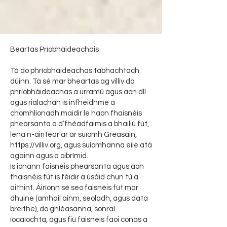
Beartas Príobháideachais
Tá do phríobháideachas tábhachtach
dúinn. Tá sé mar bheartas ag villiv do
phríobháideachas a urramú agus aon dlí
agus rialachán is infheidhme a
chomhlíonadh maidir le haon fhaisnéis
phearsanta a d’fhéadfaimis a bhailiú fút,
lena n-áirítear ar ár suíomh Gréasáin,
https://villiv.org
, agus suíomhanna eile atá
againn agus a oibrímid.
Is ionann faisnéis phearsanta agus aon
fhaisnéis fút is féidir a úsáid chun tú a
aithint. Áiríonn sé seo faisnéis fút mar
dhuine (amhail ainm, seoladh, agus dáta
breithe), do ghléasanna, sonraí
íocaíochta, agus fiú faisnéis faoi conas a