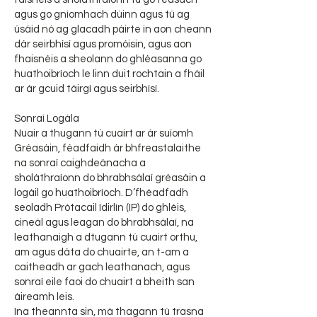
agus go gníomhach dúinn agus tú ag
úsáid nó ag glacadh páirte in aon cheann
dár seirbhísí agus promóisin, agus aon
fhaisnéis a sheolann do ghléasanna go
huathoibríoch le linn duit rochtain a fháil
ar ár gcuid táirgí agus seirbhísí.
Sonraí Logála
Nuair a thugann tú cuairt ar ár suíomh
Gréasáin, féadfaidh ár bhfreastalaithe
na sonraí caighdeánacha a
sholáthraíonn do bhrabhsálaí gréasáin a
logáil go huathoibríoch. D’fhéadfadh
seoladh Prótacail Idirlín (IP) do ghléis,
cineál agus leagan do bhrabhsálaí, na
leathanaigh a dtugann tú cuairt orthu,
am agus dáta do chuairte, an t-am a
caitheadh ar gach leathanach, agus
sonraí eile faoi do chuairt a bheith san
áireamh leis.
Ina theannta sin, má thagann tú trasna