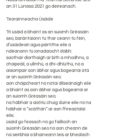
an 31 Lúnasa 2021 go deireanach.
Teorainneacha Úsáide
Trí úsáid a bhaint as an suíomh Gréasáin
seo, barántaíonn tú thar ceann tú féin,
d’úsáideoirí agus páirtithe eile a
ndéanann tú ionadaíocht dóibh:
saothair díorthaigh ar bith a mhodhnú, a
chóipeáil, a ullmhú, a dhí-dhlúthú, nó a
aisiompair aon ábhar agus bogearraí atá
ar an suíomh Gréasáin seo;
aon chóipcheart nó nótaí dílseánaigh eile
a bhaint as aon ábhar agus bogearraí ar
an suíomh Gréasáin seo;
na hábhair a aistriú chuig duine eile nó na
hábhair a “scáthán” ar aon fhreastalaí
eile;
úsáid go feasach nó go faillíoch an
suíomh Gréasáin seo nó aon cheann de
na seirbhísí a bhaineann leis ar bhealach