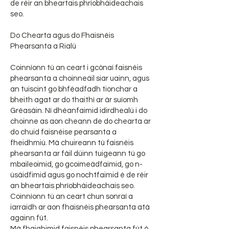
de réir an bheartais phríobháideachais
seo.
Do Chearta agus do Fhaisnéis
Phearsanta a Rialú
Coinníonn tú an ceart i gcónaí faisnéis
phearsanta a choinneáil siar uainn, agus
an tuiscint go bhféadfadh tionchar a
bheith agat ar do thaithí ar ár suíomh
Gréasáin. Ní dhéanfaimid idirdhealú i do
choinne as aon cheann de do chearta ar
do chuid faisnéise pearsanta a
fheidhmiú. Má chuireann tú faisnéis
phearsanta ar fáil dúinn tuigeann tú go
mbaileoimid, go gcoimeádfaimid, go n-
úsáidfimid agus go nochtfaimid é de réir
an bheartais phríobháideachais seo.
Coinníonn tú an ceart chun sonraí a
iarraidh ar aon fhaisnéis phearsanta atá
againn fút.
Má fhaighimid faisnéis phearsanta fút ó