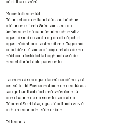
páirtithe a shárú.
Maoin Intleachtúil
Tá an mhaoin intleachtúil sna hábhair
atá ar an suíomh Gréasáin seo faoi
úinéireacht nó ceadúnaithe chun villiv
agus tá siad cosanta ag an dlí cóipchirt
agus trádmharc is infheidhme. Tugaimid
cead dár n-úsáideoirí cóip amháin de na
hábhair a íoslódáil le haghaidh úsáide
neamhthráchtála pearsanta.
Is ionann é seo agus deonú ceadúnais, ní
aistriú teidil. Foirceannfaidh an ceadúnas
seo go huathoibríoch má sháraíonn tú
aon cheann de na srianta seo nó na
Téarmaí Seirbhíse, agus féadfaidh villiv é
a fhoirceannadh tráth ar bith.
Dliteanas