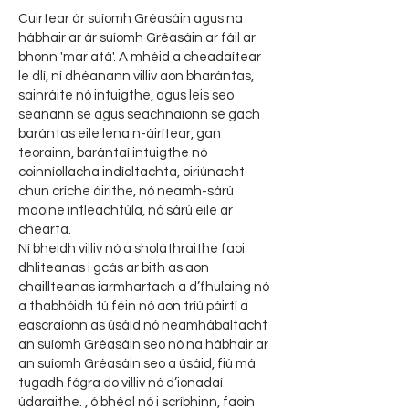
Cuirtear ár suíomh Gréasáin agus na
hábhair ar ár suíomh Gréasáin ar fáil ar
bhonn 'mar atá'. A mhéid a cheadaítear
le dlí, ní dhéanann villiv aon bharántas,
sainráite nó intuigthe, agus leis seo
séanann sé agus seachnaíonn sé gach
barántas eile lena n-áirítear, gan
teorainn, barántaí intuigthe nó
coinníollacha indíoltachta, oiriúnacht
chun críche áirithe, nó neamh-sárú
maoine intleachtúla, nó sárú eile ar
chearta.
Ní bheidh villiv nó a sholáthraithe faoi
dhliteanas i gcás ar bith as aon
chaillteanas iarmhartach a d’fhulaing nó
a thabhóidh tú féin nó aon tríú páirtí a
eascraíonn as úsáid nó neamhábaltacht
an suíomh Gréasáin seo nó na hábhair ar
an suíomh Gréasáin seo a úsáid, fiú má
tugadh fógra do villiv nó d’ionadaí
údaraithe. , ó bhéal nó i scríbhinn, faoin