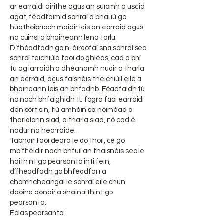
ar earráidí áirithe agus an suíomh á úsáid
agat, féadfaimid sonraí a bhailiú go
huathoibríoch maidir leis an earráid agus
na cúinsí a bhaineann lena tarlú.
D’fhéadfadh go n-áireofaí sna sonraí seo
sonraí teicniúla faoi do ghléas, cad a bhí
tú ag iarraidh a dhéanamh nuair a tharla
an earráid, agus faisnéis theicniúil eile a
bhaineann leis an bhfadhb. Féadfaidh tú
nó nach bhfaighidh tú fógra faoi earráidí
den sórt sin, fiú amháin sa nóiméad a
tharlaíonn siad, a tharla siad, nó cad é
nádúr na hearráide.
Tabhair faoi deara le do thoil, cé go
mb’fhéidir nach bhfuil an fhaisnéis seo le
haithint go pearsanta inti féin,
d’fhéadfadh go bhféadfaí í a
chomhcheangal le sonraí eile chun
daoine aonair a shainaithint go
pearsanta.
Eolas pearsanta