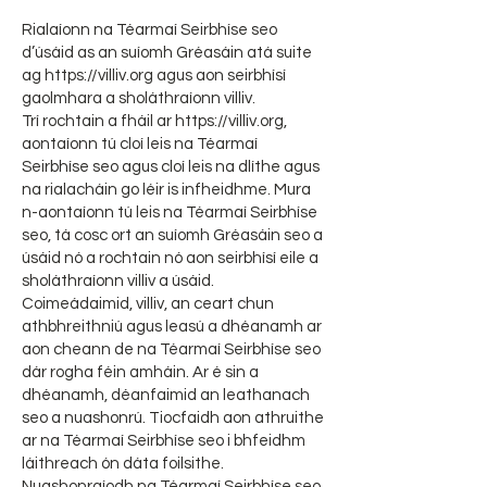
Rialaíonn na Téarmaí Seirbhíse seo
d’úsáid as an suíomh Gréasáin atá suite
ag
https://villiv.org
agus aon seirbhísí
gaolmhara a sholáthraíonn villiv.
Trí rochtain a fháil ar
https://villiv.org
,
aontaíonn tú cloí leis na Téarmaí
Seirbhíse seo agus cloí leis na dlíthe agus
na rialacháin go léir is infheidhme. Mura
n-aontaíonn tú leis na Téarmaí Seirbhíse
seo, tá cosc ort an suíomh Gréasáin seo a
úsáid nó a rochtain nó aon seirbhísí eile a
sholáthraíonn villiv a úsáid.
Coimeádaimid, villiv, an ceart chun
athbhreithniú agus leasú a dhéanamh ar
aon cheann de na Téarmaí Seirbhíse seo
dár rogha féin amháin. Ar é sin a
dhéanamh, déanfaimid an leathanach
seo a nuashonrú. Tiocfaidh aon athruithe
ar na Téarmaí Seirbhíse seo i bhfeidhm
láithreach ón dáta foilsithe.
Nuashonraíodh na Téarmaí Seirbhíse seo