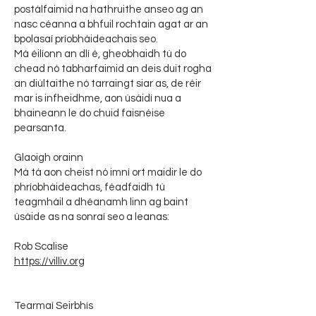
postálfaimid na hathruithe anseo ag an
nasc céanna a bhfuil rochtain agat ar an
bpolasaí príobháideachais seo.
Má éilíonn an dlí é, gheobhaidh tú do
chead nó tabharfaimid an deis duit rogha
an diúltaithe nó tarraingt siar as, de réir
mar is infheidhme, aon úsáidí nua a
bhaineann le do chuid faisnéise
pearsanta.
Glaoigh orainn
Má tá aon cheist nó imní ort maidir le do
phríobháideachas, féadfaidh tú
teagmháil a dhéanamh linn ag baint
úsáide as na sonraí seo a leanas:
Rob Scalise
https://villiv.org
Tearmaí Seirbhís