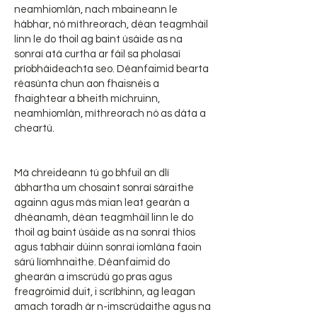
neamhiomlán, nach mbaineann le
hábhar, nó míthreorach, déan teagmháil
linn le do thoil ag baint úsáide as na
sonraí atá curtha ar fáil sa pholasaí
príobháideachta seo. Déanfaimid bearta
réasúnta chun aon fhaisnéis a
fhaightear a bheith míchruinn,
neamhiomlán, míthreorach nó as dáta a
cheartú.
Má chreideann tú go bhfuil an dlí
ábhartha um chosaint sonraí sáraithe
againn agus más mian leat gearán a
dhéanamh, déan teagmháil linn le do
thoil ag baint úsáide as na sonraí thíos
agus tabhair dúinn sonraí iomlána faoin
sárú líomhnaithe. Déanfaimid do
ghearán a imscrúdú go pras agus
freagróimid duit, i scríbhinn, ag leagan
amach toradh ár n-imscrúdaithe agus na