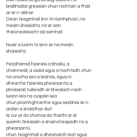
brabhsálaí gréasáin chun rochtain a fháil
ar ár n-ábhar
Déan teagmháil linn trí ríomhphost, na
meáin shóisialta, nó ar aon
theicneolaíocht dá samhail
Nuair a luann tú sinn ar na meáin
shóisialta
Féadfaimid faisnéis a bhailiú, a
choinneáil, a úsáid agus a nochtadh chun
na críocha seo a leanas, agus ní
dhéanfar faisnéis phearsanta a
phróiseáil tuilleadh ar bhealach nach
luíonn leis na cuspóirí seo:
chun príomhghnéithe agus seirbhísí ár n-
ardán a sholáthar duit
le cur ar do chumas do thaithí ar ár
suíomh Gréasáin a shaincheapadh nó a
phearsantú
chun teagmháil a dhéanamh leat agus