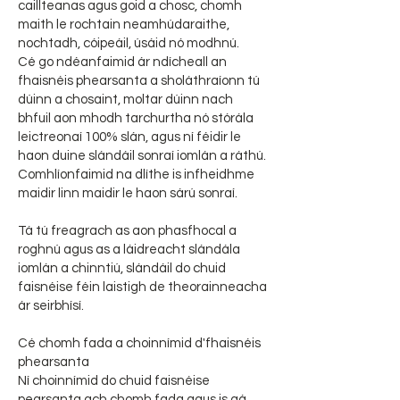
caillteanas agus goid a chosc, chomh
maith le rochtain neamhúdaraithe,
nochtadh, cóipeáil, úsáid nó modhnú.
Cé go ndéanfaimid ár ndícheall an
fhaisnéis phearsanta a sholáthraíonn tú
dúinn a chosaint, moltar dúinn nach
bhfuil aon mhodh tarchurtha nó stórála
leictreonaí 100% slán, agus ní féidir le
haon duine slándáil sonraí iomlán a ráthú.
Comhlíonfaimid na dlíthe is infheidhme
maidir linn maidir le haon sárú sonraí.
Tá tú freagrach as aon phasfhocal a
roghnú agus as a láidreacht slándála
iomlán a chinntiú, slándáil do chuid
faisnéise féin laistigh de theorainneacha
ár seirbhísí.
Cé chomh fada a choinnímid d'fhaisnéis
phearsanta
Ní choinnímid do chuid faisnéise
pearsanta ach chomh fada agus is gá